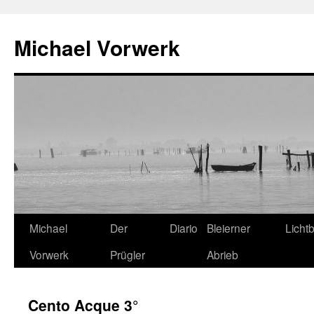
Michael Vorwerk
Zum
Michael
Der
Diario
Bleierner
Lichtb
Inhalt
Vorwerk
Prügler
Abrieb
springen
Cento Acque 3°