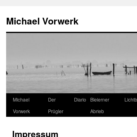
Michael Vorwerk
Zum
Michael
Der
Diario
Bleierner
Lichtb
Inhalt
Vorwerk
Prügler
Abrieb
springen
Impressum