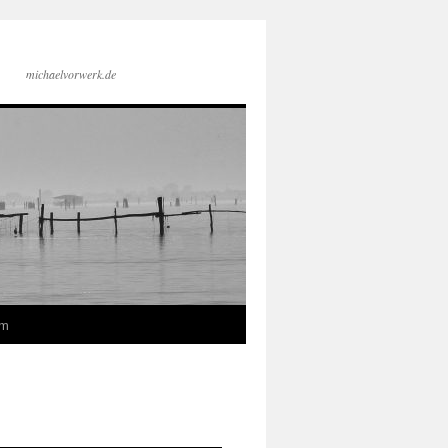
michaelvorwerk.de
um