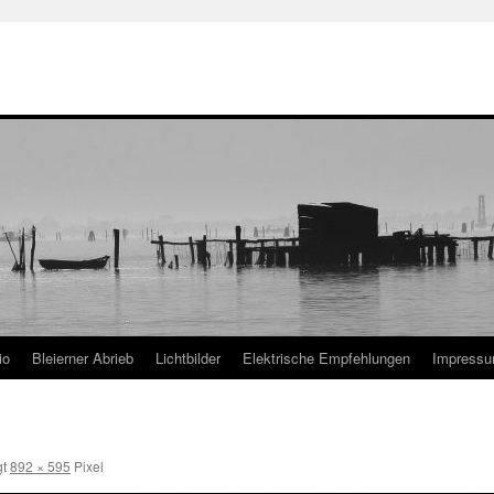
io
Bleierner Abrieb
Lichtbilder
Elektrische Empfehlungen
Impress
gt
892 × 595
Pixel