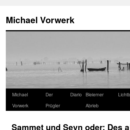
Michael Vorwerk
Zum
Michael
Der
Diario
Bleierner
Lichtb
Inhalt
Vorwerk
Prügler
Abrieb
springen
Sammet und Seyn oder: Des a