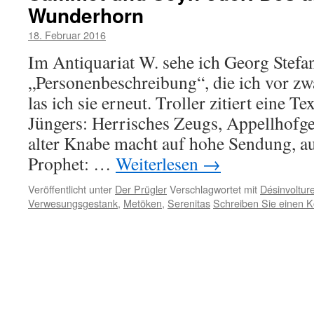
Wunderhorn
18. Februar 2016
Im Antiquariat W. sehe ich Georg Stefan
„Personenbeschreibung“, die ich vor zw
las ich sie erneut. Troller zitiert eine T
Jüngers: Herrisches Zeugs, Appellhofge
alter Knabe macht auf hohe Sendung, 
Prophet: …
Weiterlesen
→
Veröffentlicht unter
Der Prügler
Verschlagwortet mit
Désinvoltur
Verwesungsgestank
,
Metöken
,
Serenitas
Schreiben Sie einen 