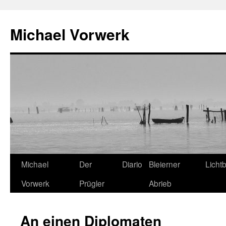
Michael Vorwerk
Zum
Michael
Der
Diario
Bleierner
Lichtb
Inhalt
Vorwerk
Prügler
Abrieb
springen
An einen Diplomaten