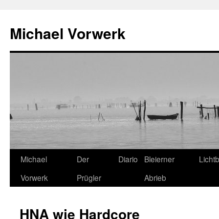
Michael Vorwerk
Zum
Michael
Der
Diario
Bleierner
Lichtb
Inhalt
Vorwerk
Prügler
Abrieb
springen
HNA wie Hardcore