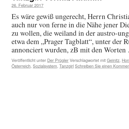
26. Februar 2017
Es wäre gewiß ungerecht, Herrn Christi
auch nur von ferne in die Nähe jener Di
zu wollen, die weiland in der austro-un
etwa dem „Prager Tagblatt“, unter der R
annonciert wurden, zB mit den Worte
Veröffentlicht unter
Der Prügler
Verschlagwortet mit
Geinitz
,
Hor
Österreich
,
Sozialsystem
,
Tanzgirl
Schreiben Sie einen Kommen