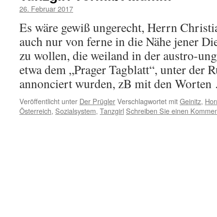
26. Februar 2017
Es wäre gewiß ungerecht, Herrn Christi
auch nur von ferne in die Nähe jener Di
zu wollen, die weiland in der austro-un
etwa dem „Prager Tagblatt“, unter der R
annonciert wurden, zB mit den Worte
Veröffentlicht unter
Der Prügler
Verschlagwortet mit
Geinitz
,
Hor
Österreich
,
Sozialsystem
,
Tanzgirl
Schreiben Sie einen Kommen