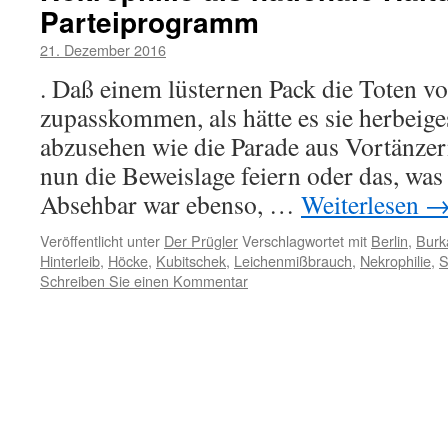
Parteiprogramm
21. Dezember 2016
. Daß einem lüsternen Pack die Toten vo
zupasskommen, als hätte es sie herbeig
abzusehen wie die Parade aus Vortänzer
nun die Beweislage feiern oder das, was
Absehbar war ebenso, …
Weiterlesen
Veröffentlicht unter
Der Prügler
Verschlagwortet mit
Berlin
,
Burka
Hinterleib
,
Höcke
,
Kubitschek
,
Leichenmißbrauch
,
Nekrophilie
,
S
Schreiben Sie einen Kommentar