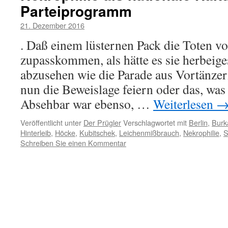
Parteiprogramm
21. Dezember 2016
. Daß einem lüsternen Pack die Toten vo
zupasskommen, als hätte es sie herbeig
abzusehen wie die Parade aus Vortänzer
nun die Beweislage feiern oder das, was
Absehbar war ebenso, …
Weiterlesen
Veröffentlicht unter
Der Prügler
Verschlagwortet mit
Berlin
,
Burka
Hinterleib
,
Höcke
,
Kubitschek
,
Leichenmißbrauch
,
Nekrophilie
,
S
Schreiben Sie einen Kommentar