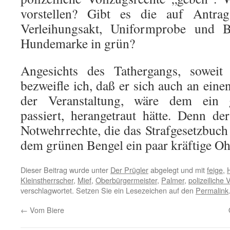
vorstellen? Gibt es die auf Antr
Verleihungsakt, Uniformprobe und 
Hundemarke in grün?
Angesichts des Tathergangs, soweit 
bezweifle ich, daß er sich auch an ein
der Veranstaltung, wäre dem ein g
passiert, herangetraut hätte. Denn de
Notwehrrechte, die das Strafgesetzbuch
dem grünen Bengel ein paar kräftige Oh
Dieser Beitrag wurde unter
Der Prügler
abgelegt und mit
feige
,
Kleinstherrscher
,
Mief
,
Oberbürgermeister
,
Palmer
,
polizeiliche 
verschlagwortet. Setzen Sie ein Lesezeichen auf den
Permalink
←
Vom Biere