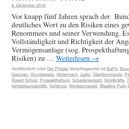
8. Dezember 2016
Vor knapp fünf Jahren sprach der Bund
deutliches Wort zu den Risiken eines ge
Renommees und seiner Verwendung. Es
Vollständigkeit und Richtigkeit der Ang
Vermögensanlage (sog. Prospekthaftung)
Risiken) zu …
Weiterlesen
→
Veröffentlicht unter
Der Prügler
Verschlagwortet mit
BaFin
,
Bund
Ganoven
,
Grundgesetz
,
Hintermann
,
Justiz
,
Oberkommando
,
Pa
Rupert Scholz
,
Prospekthaftung
,
Schadensersatz
,
Streitkräfte
,
T
Verteidigungspolitik
,
Vortänzer
,
Werbeprospekt
,
Wladimir Putin