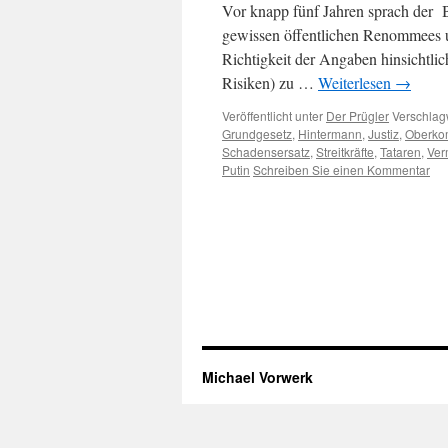
Vor knapp fünf Jahren sprach der B
gewissen öffentlichen Renommees u
Richtigkeit der Angaben hinsichtli
Risiken) zu …
Weiterlesen
→
Veröffentlicht unter
Der Prügler
Verschlagw
Grundgesetz
,
Hintermann
,
Justiz
,
Oberk
Schadensersatz
,
Streitkräfte
,
Tataren
,
Ver
Putin
Schreiben Sie einen Kommentar
Michael Vorwerk