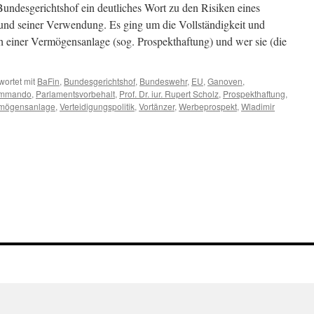
undesgerichtshof ein deutliches Wort zu den Risiken eines
nd seiner Verwendung. Es ging um die Vollständigkeit und
ch einer Vermögensanlage (sog. Prospekthaftung) und wer sie (die
ortet mit
BaFin
,
Bundesgerichtshof
,
Bundeswehr
,
EU
,
Ganoven
,
ommando
,
Parlamentsvorbehalt
,
Prof. Dr. iur. Rupert Scholz
,
Prospekthaftung
,
mögensanlage
,
Verteidigungspolitik
,
Vortänzer
,
Werbeprospekt
,
Wladimir