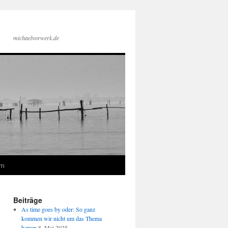
michaelvorwerk.de
um
Beiträge
As time goes by oder: So ganz
kommen wir nicht um das Thema
herum
8. Mai 2025