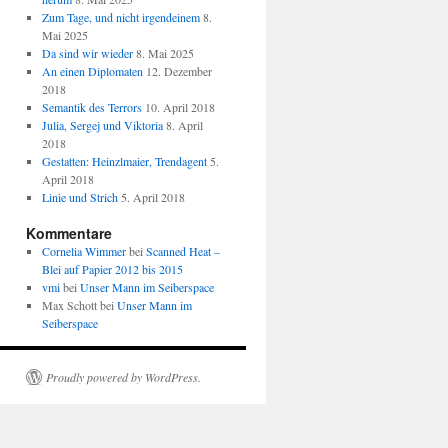
Zum Tage, und nicht irgendeinem
8.
Mai 2025
Da sind wir wieder
8. Mai 2025
An einen Diplomaten
12. Dezember
2018
Semantik des Terrors
10. April 2018
Julia, Sergej und Viktoria
8. April
2018
Gestatten: Heinzlmaier, Trendagent
5.
April 2018
Linie und Strich
5. April 2018
Kommentare
Cornelia Wimmer
bei
Scanned Heat –
Blei auf Papier 2012 bis 2015
vmi
bei
Unser Mann im Seiberspace
Max Schott
bei
Unser Mann im
Seiberspace
Proudly powered by WordPress.