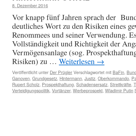
8. Dezember 2016
Vor knapp fünf Jahren sprach der Bund
deutliches Wort zu den Risiken eines ge
Renommees und seiner Verwendung. Es
Vollständigkeit und Richtigkeit der Ang
Vermögensanlage (sog. Prospekthaftung)
Risiken) zu …
Weiterlesen
→
Veröffentlicht unter
Der Prügler
Verschlagwortet mit
BaFin
,
Bund
Ganoven
,
Grundgesetz
,
Hintermann
,
Justiz
,
Oberkommando
,
Pa
Rupert Scholz
,
Prospekthaftung
,
Schadensersatz
,
Streitkräfte
,
T
Verteidigungspolitik
,
Vortänzer
,
Werbeprospekt
,
Wladimir Putin